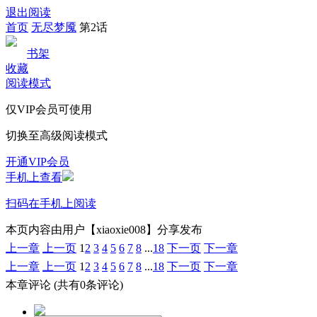
退出阅读
首页
无尽梦魇
第2话
书架
收藏
阅读模式
仅VIP会员可使用
切换至高级阅读模式
开通VIP会员
手机上查看
扫码在手机上阅读
本页内容由用户【xiaoxie008】分享发布
上一章
上一页
1
2
3
4
5
6
7
8
...
18
下一页
下一章
上一章
上一页
1
2
3
4
5
6
7
8
...
18
下一页
下一章
本章评论
(共有0条评论)