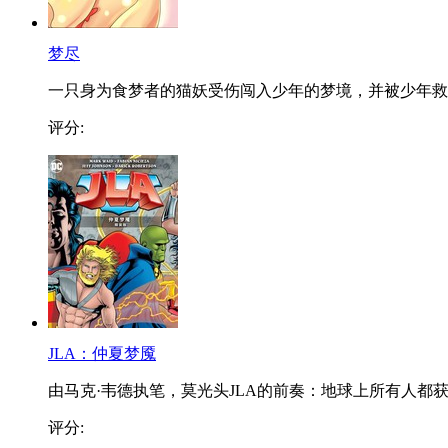
梦尽
一只身为食梦者的猫妖受伤闯入少年的梦境，并被少年救..
评分:
JLA：仲夏梦魇
由马克·韦德执笔，莫光头JLA的前奏：地球上所有人都获..
评分: