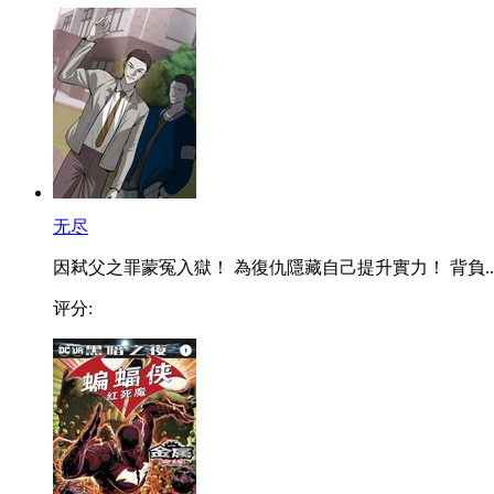
无尽
因弒父之罪蒙冤入獄！ 為復仇隱藏自己提升實力！ 背負..
评分: