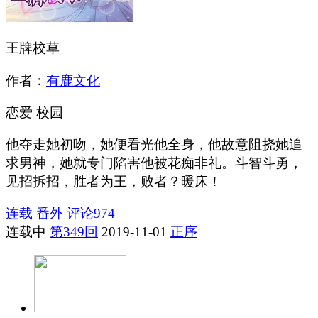
王牌校草
作者：
有鹿文化
恋爱
校园
他夺走她初吻，她便看光他全身，他故意阻挠她追
求男神，她就专门陷害他被花痴非礼。斗智斗勇，
见招拆招，胜者为王，败者？暖床！
连载
番外
评论
974
连载中
第349回
2019-11-01
正序