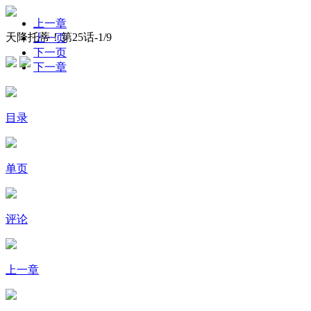
上一章
天降托蒂！第25话-
1
/9
上一页
下一页
下一章
目录
单页
评论
上一章